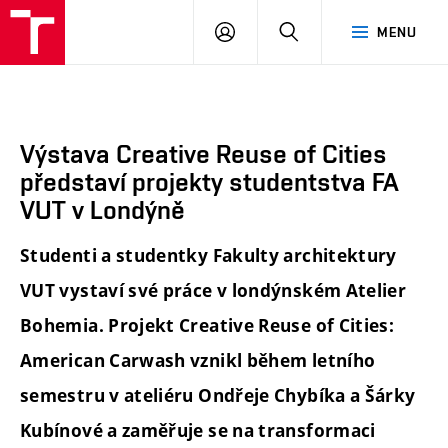
FA
PŘIHLÁSIT
HLEDAT
MENU
VUT
SE
Výstava Creative Reuse of Cities
představí projekty studentstva FA
VUT v Londýně
Studenti a studentky Fakulty architektury
VUT vystaví své práce v londýnském Atelier
Bohemia. Projekt Creative Reuse of Cities:
American Carwash vznikl během letního
semestru v ateliéru Ondřeje Chybíka a Šárky
Kubínové a zaměřuje se na transformaci