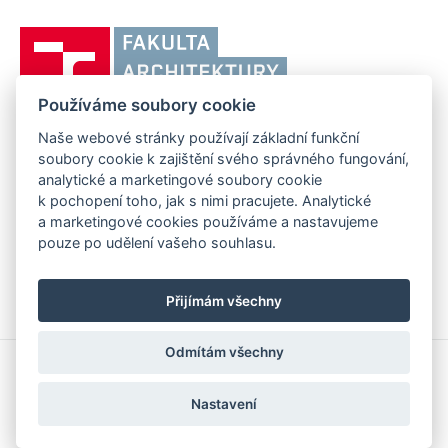
Vysoké
učení
technické
Používáme soubory cookie
v
Brně,
Naše webové stránky používají základní funkční
FAKULTA ARCHITEKTURY VUT V BRNĚ
soubory cookie k zajištění svého správného fungování,
Fakulta
Poříčí 273/5, 639 00 Brno
analytické a marketingové soubory cookie
www.fa.vutbr.cz
architektury
k pochopení toho, jak s nimi pracujete. Analytické
Telefon: 54114 6600
info@fa.vutbr.cz
a marketingové cookies používáme a nastavujeme
pouze po udělení vašeho souhlasu.
Přijímám všechny
Odmítám všechny
Copyright © 2026 VUT v Brně
Prohlášení o přístupnosti
Nastavení
Informace o používání cookies
Nastavení cookies