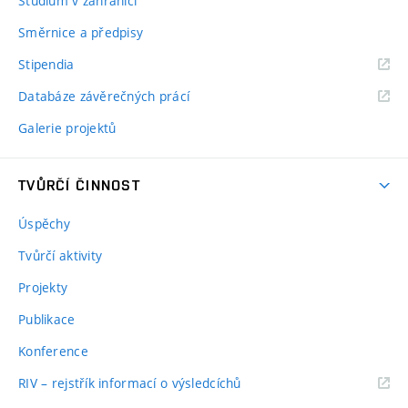
Studium v zahraničí
Směrnice a předpisy
Stipendia
Databáze závěrečných prácí
Galerie projektů
TVŮRČÍ ČINNOST
Úspěchy
Tvůrčí aktivity
Projekty
Publikace
Konference
RIV – rejstřík informací o výsledcíchů