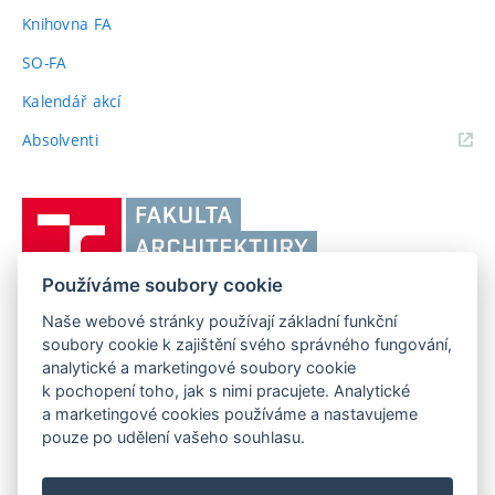
odkaz)
Knihovna FA
SO-FA
Kalendář akcí
(externí
Absolventi
odkaz)
Vysoké
učení
technické
Používáme soubory cookie
v
Brně,
Naše webové stránky používají základní funkční
FAKULTA ARCHITEKTURY VUT V BRNĚ
soubory cookie k zajištění svého správného fungování,
Fakulta
Poříčí 273/5, 639 00 Brno
www.fa.vutbr.cz
analytické a marketingové soubory cookie
architektury
k pochopení toho, jak s nimi pracujete. Analytické
Telefon: 54114 6600
info@fa.vutbr.cz
a marketingové cookies používáme a nastavujeme
pouze po udělení vašeho souhlasu.