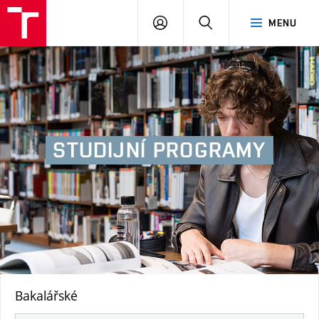
FA
PŘIHLÁSIT
HLEDAT
MENU
VUT
SE
STUDIJNÍ
PROGRAMY
Bakalářské