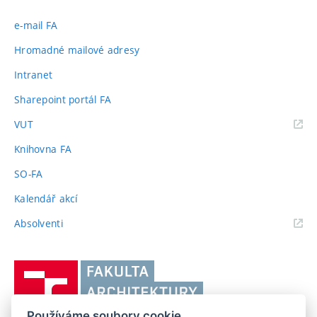
e-mail FA
Hromadné mailové adresy
Intranet
Sharepoint portál FA
(externí
VUT
odkaz)
Knihovna FA
SO-FA
Kalendář akcí
(externí
Absolventi
odkaz)
Vysoké
učení
technické
Používáme soubory cookie