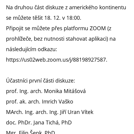
Na druhou část diskuze z amerického kontinentu
se můžete těšit 18. 12. v 18:00.
Připojit se můžete přes platformu ZOOM (z
prohlížeče, bez nutnosti stahovat aplikaci) na
následujícím odkazu:
https://us02web.zoom.us/j/88198927587.
Účastníci první části diskuze:
prof. Ing. arch. Monika Mitášová
prof. ak. arch. Imrich Vaško
MArch. Ing. arch. Ing. Jiří Uran Vítek
doc. PhDr. Jana Tichá, PhD
Mgr. Filip Šenk, PhD