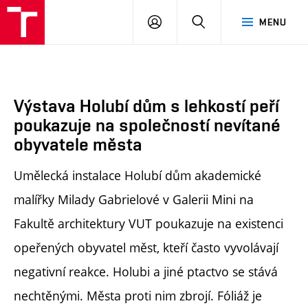
FA
PŘIHLÁSIT
HLEDAT
MENU
VUT
SE
Výstava Holubí dům s lehkostí peří
poukazuje na společností nevítané
obyvatele města
Umělecká instalace Holubí dům akademické
malířky Milady Gabrielové v Galerii Mini na
Fakultě architektury VUT poukazuje na existenci
opeřených obyvatel měst, kteří často vyvolávají
negativní reakce. Holubi a jiné ptactvo se stává
nechtěnými. Města proti nim zbrojí. Fóliáž je