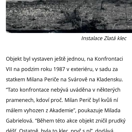
Instalace Zlatá klec
Objekt byl vystaven ještě jednou, na Konfrontaci
VII na podzim roku 1987 v exteriéru, v sadu za
statkem Milana Periče na Svárově na Kladensku.
“Tato konfrontace nebývá uváděna v některých
pramenech, kdoví proč. Milan Perič byl kvůli ní
málem vyhozen z Akademie”, poukazuje Milada
Gabrielová. “Během této akce objekt zničil prudký
déšť. Ostatně, byla to klec, pryč s ní”, dodává.