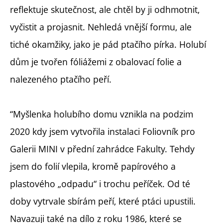
reflektuje skutečnost, ale chtěl by ji odhmotnit,
vyčistit a projasnit. Nehledá vnější formu, ale
tiché okamžiky, jako je pád ptačího pírka. Holubí
dům je tvořen fóliážemi z obalovací folie a
nalezeného ptačího peří.
“Myšlenka holubího domu vznikla na podzim
2020 kdy jsem vytvořila instalaci Foliovník pro
Galerii MINI v přední zahrádce Fakulty. Tehdy
jsem do folií vlepila, kromě papírového a
plastového „odpadu“ i trochu peříček. Od té
doby vytrvale sbírám peří, které ptáci upustili.
Navazuji také na dílo z roku 1986, které se