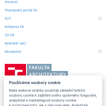
Intranet
Sharepoint portál FA
(externí
VUT
odkaz)
Knihovna FA
SO-FA
Kalendář akcí
(externí
Absolventi
odkaz)
Vysoké
učení
technické
Používáme soubory cookie
v
Brně,
Naše webové stránky používají základní funkční
FAKULTA ARCHITEKTURY VUT V BRNĚ
soubory cookie k zajištění svého správného fungování,
Fakulta
Poříčí 273/5, 639 00 Brno
www.fa.vutbr.cz
analytické a marketingové soubory cookie
architektury
k pochopení toho, jak s nimi pracujete. Analytické