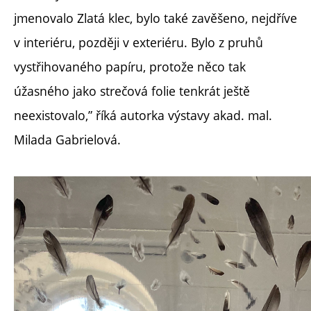
jmenovalo Zlatá klec, bylo také zavěšeno, nejdříve
v interiéru, později v exteriéru. Bylo z pruhů
vystřihovaného papíru, protože něco tak
úžasného jako strečová folie tenkrát ještě
neexistovalo,” říká autorka výstavy akad. mal.
Milada Gabrielová.