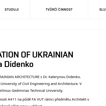
STUDUJI
TVŮRČÍ ČINNOST
SLU
ATION OF UKRAINIAN
a Didenko
RAINIAN ARCHITECTURE s Dr. Katerynou Didenko.
niversity of Civil Engineering and Architecture. V
Vilnius Gediminas Technical University.
nosti A411 na půdě FA VUT rámci předmětu Architekt v
veřejně přístupnou událost.