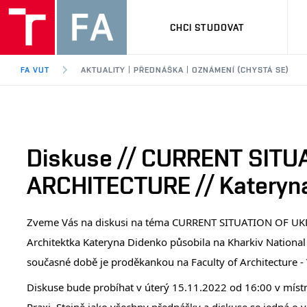
CHCI STUDOVAT
FA VUT
AKTUALITY | PŘEDNÁŠKA | OZNÁMENÍ (CHYSTÁ SE)
Diskuse // CURRENT SITU
ARCHITECTURE // Kateryn
Zveme Vás na diskusi na téma CURRENT SITUATION OF UK
Architektka Kateryna Didenko působila na Kharkiv National U
současné době je proděkankou na Faculty of Architecture - 
Diskuse bude probíhat v úterý 15.11.2022 od 16:00 v míst
Praxi. Stejně jako všechny přednášky a diskuse se jedná o 