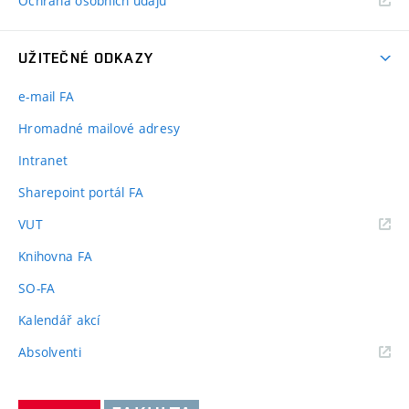
Ochrana osobních údajů
UŽITEČNÉ ODKAZY
e-mail FA
Hromadné mailové adresy
Intranet
Sharepoint portál FA
(externí
VUT
odkaz)
Knihovna FA
SO-FA
Kalendář akcí
(externí
Absolventi
odkaz)