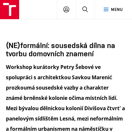
FA
PŘIHLÁSIT
HLEDAT
MENU
VUT
SE
(NE)formální: sousedská dílna na
tvorbu domovních znamení
Workshop kurátorky Petry Šebové ve
spolupráci s architektkou Savkou Marenić
prozkoumá sousedské vazby a charakter
známé brněnské kolonie očima místních lidí.
Mezi bývalou dělnickou kolonií Divišova čtvrt’ a
panelovým sídlištěm Lesná, mezi neformálním
a formálním urbanismem na náměstíčku v