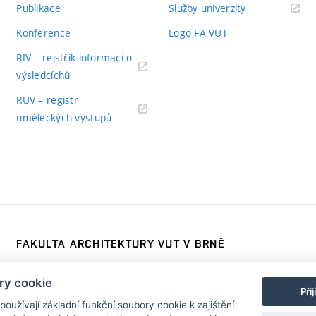
Publikace
Služby univerzity
Konference
Logo FA VUT
RIV – rejstřík informací o
výsledcíchů
RUV – registr
uměleckých výstupů
FAKULTA ARCHITEKTURY VUT V BRNĚ
Poříčí 273/5, 639 00 Brno
www.fa.vutbr.cz
ry cookie
Telefon: 54114 6600
info@fa.vutbr.cz
Při
užívají základní funkční soubory cookie k zajištění