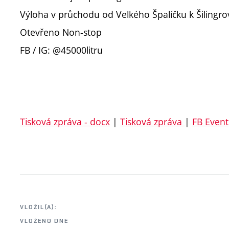
Výloha v průchodu od Velkého Špalíčku k Šilingr
Otevřeno Non-stop
FB / IG: @45000litru
Tisková zpráva - docx
|
Tisková zpráva
|
FB Event
VLOŽIL(A):
VLOŽENO DNE