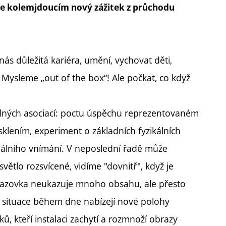
dne kolemjdoucím nový zážitek z průchodu
 nás důležitá kariéra, umění, vychovat děti,
? Mysleme „out of the box“! Ale počkat, co když
olných asociací: poctu úspěchu reprezentovaném
sklením, experiment o základních fyzikálních
uálního vnímání. V neposlední řadě může
větlo rozsvícené, vidíme "dovnitř", když je
obrazovka neukazuje mnoho obsahu, ale přesto
i situace během dne nabízejí nové polohy
ů, kteří instalaci zachytí a rozmnoží obrazy