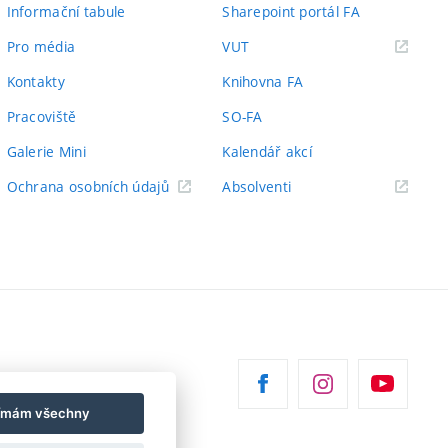
Informační tabule
Sharepoint portál FA
(externí
Pro média
VUT
odkaz)
Kontakty
Knihovna FA
Pracoviště
SO-FA
Galerie Mini
Kalendář akcí
(externí
Ochrana osobních údajů
Absolventi
odkaz)
jímám všechny