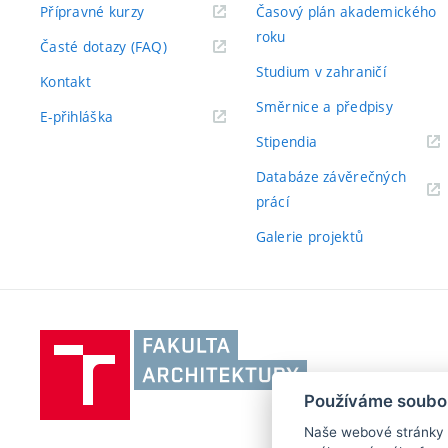
Přípravné kurzy
Časový plán akademického
roku
Časté dotazy (FAQ)
Studium v zahraničí
Kontakt
Směrnice a předpisy
E-přihláška
Stipendia
Databáze závěrečných
prácí
Galerie projektů
Vysoké
učení
technické
Používáme soubo
v
Naše webové stránky po
Brně,