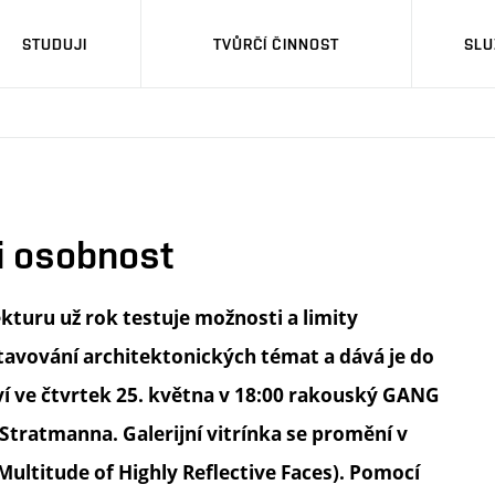
STUDUJI
TVŮRČÍ ČINNOST
SLU
i osobnost
kturu už rok testuje možnosti a limity
tavování architektonických témat a dává je do
ví ve čtvrtek 25. května v 18:00 rakouský GANG
 Stratmanna. Galerijní vitrínka se promění v
Multitude of Highly Reflective Faces). Pomocí