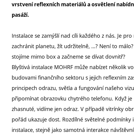
vrstvení reflexních materiálů a osvětlení nabí
pasáží.
Instalace se zamýšlí nad cíli každého z nás. Je pro
zachránit planetu, žít udržitelně, …? Není to málo
stojíme mimo box a začneme se dívat dovnitř?
Blyštivá instalace MOHRF může nabízet několik v
budovami finančního sektoru s jejich reflexním za
principech odrazu, světla a fungování našeho viz
připomínat obrazovku chytrého telefonu. Když je s
zhasnuté, vidíme jen odraz. V případě vitrínky 
pořád ukazuje dost. Rozdílné světelné podmínky 
instalace, stejně jako samotná interakce návštěvník