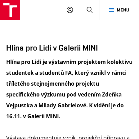
FA
PŘIHLÁSIT
HLEDAT
MENU
VUT
SE
Hlína pro Lidi v Galerii MINI
Hlína pro Lidi je výstavním projektem kolektivu
studentek a studentů FA, který vznikl v rámci
tříletého stejnojmenného projektu
specifického výzkumu pod vedením Zdeňka
Vejpustka a Milady Gabrielové. K vidění je do
16.11. v Galerii MINI.
Výstava dokumentuje vznik, projekční přípravu a