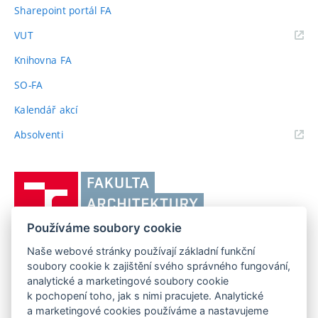
Sharepoint portál FA
(externí
VUT
odkaz)
Knihovna FA
SO-FA
Kalendář akcí
(externí
Absolventi
odkaz)
Vysoké
učení
technické
Používáme soubory cookie
v
Brně,
Naše webové stránky používají základní funkční
FAKULTA ARCHITEKTURY VUT V BRNĚ
soubory cookie k zajištění svého správného fungování,
Fakulta
Poříčí 273/5, 639 00 Brno
www.fa.vutbr.cz
analytické a marketingové soubory cookie
architektury
k pochopení toho, jak s nimi pracujete. Analytické
Telefon: 54114 6600
info@fa.vutbr.cz
a marketingové cookies používáme a nastavujeme