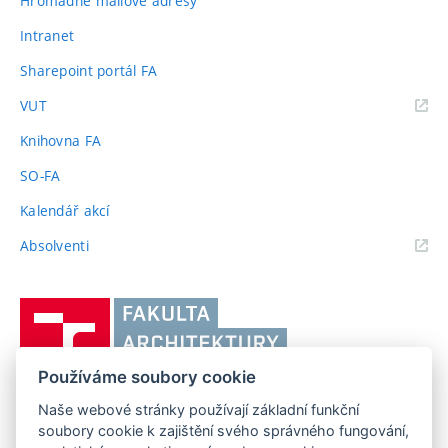
Hromadné mailové adresy
Intranet
Sharepoint portál FA
(externí
VUT
odkaz)
Knihovna FA
SO-FA
Kalendář akcí
(externí
Absolventi
odkaz)
Vysoké
učení
technické
Používáme soubory cookie
v
Brně,
Naše webové stránky používají základní funkční
FAKULTA ARCHITEKTURY VUT V BRNĚ
soubory cookie k zajištění svého správného fungování,
Fakulta