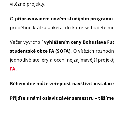
vítězné projekty.
O
připravovaném novém studijním programu
proběhne krátká anketa, do které se budete moc
Večer vyvrcholí
vyhlášením ceny Bohuslava Fu
. O vítězích rozhod
studentské obce FA (SOFA)
jednotlivé ateliéry a ocení nejzajímavější projek
.
FA
Během dne může veřejnost navštívit instalace 
Přijďte s námi oslavit závěr semestru – těšíme