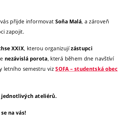
vás přijde informovat
, a zároveň
Soňa Malá
i zapojit.
, kterou organizují
chse XXIX
zástupci
ne
, která během dne navštíví
nezávislá porota
ty letního semestru viz
SOFA – studentská obec
jednotlivých ateliérů.
 se na vás!