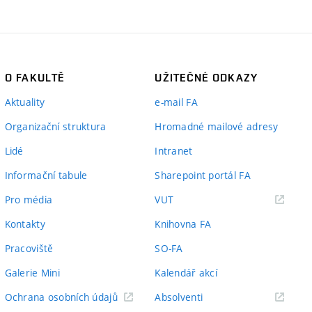
O FAKULTĚ
UŽITEČNÉ ODKAZY
Aktuality
e-mail FA
Organizační struktura
Hromadné mailové adresy
Lidé
Intranet
Informační tabule
Sharepoint portál FA
(externí
Pro média
VUT
odkaz)
Kontakty
Knihovna FA
Pracoviště
SO-FA
Galerie Mini
Kalendář akcí
(externí
Ochrana osobních údajů
Absolventi