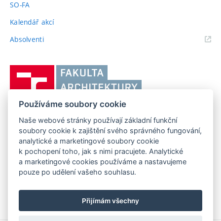
SO-FA
Kalendář akcí
(externí
Absolventi
odkaz)
Vysoké
učení
technické
Používáme soubory cookie
v
Brně,
Naše webové stránky používají základní funkční
FAKULTA ARCHITEKTURY VUT V BRNĚ
soubory cookie k zajištění svého správného fungování,
Fakulta
Poříčí 273/5, 639 00 Brno
www.fa.vutbr.cz
analytické a marketingové soubory cookie
architektury
k pochopení toho, jak s nimi pracujete. Analytické
Telefon: 54114 6600
info@fa.vutbr.cz
a marketingové cookies používáme a nastavujeme
pouze po udělení vašeho souhlasu.
Přijímám všechny