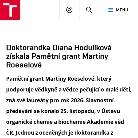
FA
PŘIHLÁSIT
HLEDAT
MENU
VUT
SE
Doktorandka Diana Hodulíková
získala Pamětní grant Martiny
Roeselové
Pamětní grant Martiny Roeselové, který
podporuje vědkyně a vědce pečující o malé děti,
zná své laureáty pro rok 2026. Slavnostní
předávání se konalo 25. listopadu, v Ústavu
organické chemie a biochemie Akademie věd
ČR. Jednou z oceněných je doktorandka z