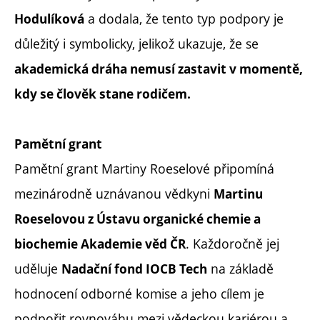
a dodala, že tento typ podpory je
Hodulíková
důležitý i symbolicky, jelikož ukazuje, že se
akademická dráha nemusí zastavit v momentě,
kdy se člověk stane rodičem.
Pamětní grant
Pamětní grant Martiny Roeselové připomíná
mezinárodně uznávanou vědkyni
Martinu
Roeselovou z Ústavu organické chemie a
. Každoročně jej
biochemie Akademie věd ČR
uděluje
na základě
Nadační fond IOCB Tech
hodnocení odborné komise a jeho cílem je
podpořit rovnováhu mezi vědeckou kariérou a