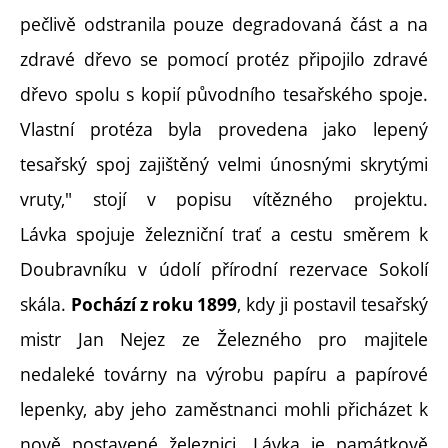
pečlivě odstranila pouze degradovaná část a na
zdravé dřevo se pomocí protéz připojilo zdravé
dřevo spolu s kopií původního tesařského spoje.
Vlastní protéza byla provedena jako lepený
tesařský spoj zajištěný velmi únosnými skrytými
vruty," stojí v popisu vítězného projektu.
Lávka spojuje železniční trať a cestu směrem k
Doubravníku v údolí přírodní rezervace Sokolí
skála.
, kdy ji postavil tesařský
Pochází z roku 1899
mistr Jan Nejez ze Železného pro majitele
nedaleké továrny na výrobu papíru a papírové
lepenky, aby jeho zaměstnanci mohli přicházet k
nově postavené železnici. Lávka je památkově