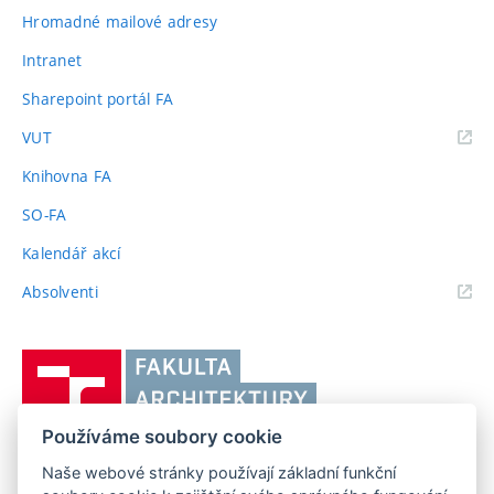
Hromadné mailové adresy
Intranet
Sharepoint portál FA
(externí
VUT
odkaz)
Knihovna FA
SO-FA
Kalendář akcí
(externí
Absolventi
odkaz)
Vysoké
učení
technické
Používáme soubory cookie
v
Brně,
Naše webové stránky používají základní funkční
FAKULTA ARCHITEKTURY VUT V BRNĚ