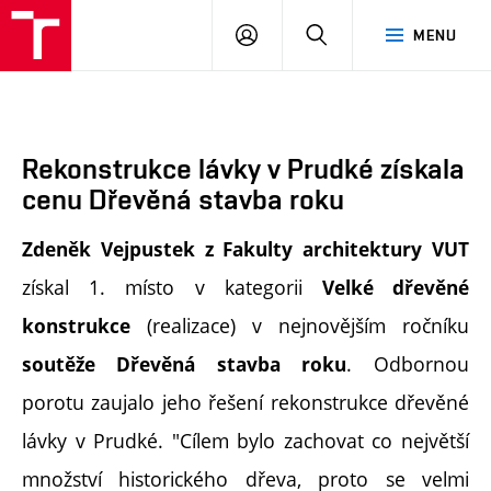
FA
PŘIHLÁSIT
HLEDAT
MENU
VUT
SE
Rekonstrukce lávky v Prudké získala
cenu Dřevěná stavba roku
Zdeněk Vejpustek z Fakulty architektury VUT
získal 1. místo v kategorii
Velké dřevěné
(realizace) v nejnovějším ročníku
konstrukce
. Odbornou
soutěže Dřevěná stavba roku
porotu zaujalo jeho řešení rekonstrukce dřevěné
lávky v Prudké. "
Cílem bylo zachovat co největší
množství historického dřeva, proto se velmi