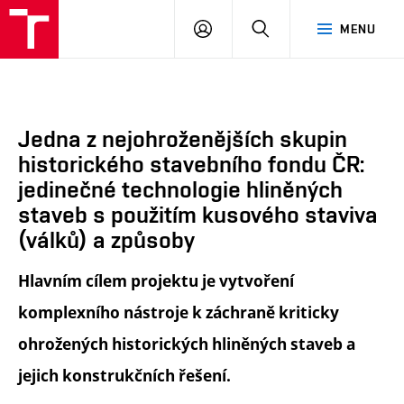
FA
PŘIHLÁSIT
HLEDAT
MENU
VUT
SE
Jedna z nejohroženějších skupin
historického stavebního fondu ČR:
jedinečné technologie hliněných
staveb s použitím kusového staviva
(válků) a způsoby
Hlavním cílem projektu je vytvoření
komplexního nástroje k záchraně kriticky
ohrožených historických hliněných staveb a
jejich konstrukčních řešení.