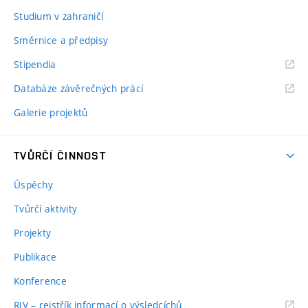
Studium v zahraničí
Směrnice a předpisy
Stipendia
Databáze závěrečných prácí
Galerie projektů
TVŮRČÍ ČINNOST
Úspěchy
Tvůrčí aktivity
Projekty
Publikace
Konference
RIV – rejstřík informací o výsledcíchů