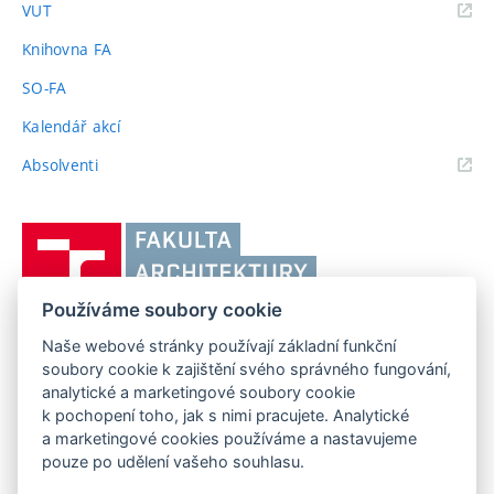
(externí
VUT
odkaz)
Knihovna FA
SO-FA
Kalendář akcí
(externí
Absolventi
odkaz)
Vysoké
učení
technické
Používáme soubory cookie
v
Brně,
Naše webové stránky používají základní funkční
FAKULTA ARCHITEKTURY VUT V BRNĚ
soubory cookie k zajištění svého správného fungování,
Fakulta
Poříčí 273/5, 639 00 Brno
www.fa.vutbr.cz
analytické a marketingové soubory cookie
architektury
k pochopení toho, jak s nimi pracujete. Analytické
Telefon: 54114 6600
info@fa.vutbr.cz
a marketingové cookies používáme a nastavujeme
pouze po udělení vašeho souhlasu.