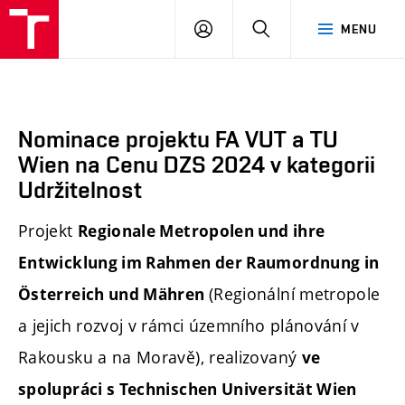
FA
PŘIHLÁSIT
HLEDAT
MENU
VUT
SE
Nominace projektu FA VUT a TU
Wien na Cenu DZS 2024 v kategorii
Udržitelnost
Projekt
Regionale Metropolen und ihre
Entwicklung im Rahmen der Raumordnung in
(Regionální metropole
Österreich und Mähren
a jejich rozvoj v rámci územního plánování v
Rakousku a na Moravě), realizovaný
ve
spolupráci s Technischen Universität Wien