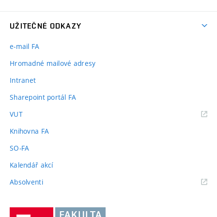
UŽITEČNÉ ODKAZY
e-mail FA
Hromadné mailové adresy
Intranet
Sharepoint portál FA
(externí
VUT
odkaz)
Knihovna FA
SO-FA
Kalendář akcí
(externí
Absolventi
odkaz)
Vysoké