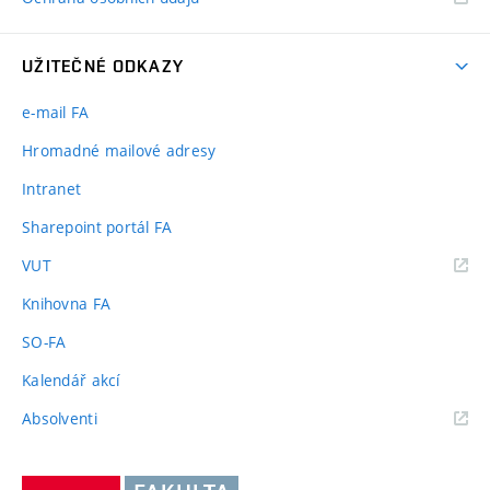
UŽITEČNÉ ODKAZY
e-mail FA
Hromadné mailové adresy
Intranet
Sharepoint portál FA
(externí
VUT
odkaz)
Knihovna FA
SO-FA
Kalendář akcí
(externí
Absolventi
odkaz)
Vysoké