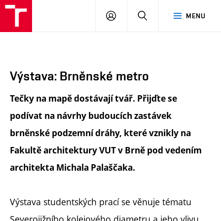
FA
PŘIHLÁSIT
HLEDAT
MENU
VUT
SE
Výstava: Brněnské metro
Tečky na mapě dostávají tvář. Přijďte se
podívat na návrhy budoucích zastávek
brněnské podzemní dráhy, které vznikly na
Fakultě architektury VUT v Brně pod vedením
architekta Michala Palaščaka.
Výstava studentských prací se věnuje tématu
Severojižního kolejového diametru a jeho vlivu