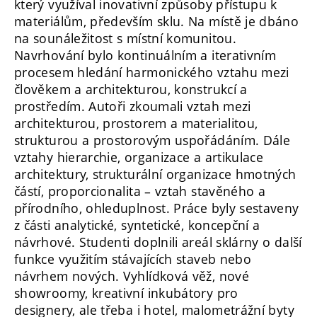
který využíval inovativní způsoby přístupu k
materiálům, především sklu. Na místě je dbáno
na sounáležitost s místní komunitou.
Navrhování bylo kontinuálním a iterativním
procesem hledání harmonického vztahu mezi
člověkem a architekturou, konstrukcí a
prostředím. Autoři zkoumali vztah mezi
architekturou, prostorem a materialitou,
strukturou a prostorovým uspořádáním. Dále
vztahy hierarchie, organizace a artikulace
architektury, strukturální organizace hmotných
částí, proporcionalita – vztah stavěného a
přírodního, ohleduplnost. Práce byly sestaveny
z části analytické, syntetické, koncepční a
návrhové. Studenti doplnili areál sklárny o další
funkce využitím stávajících staveb nebo
návrhem nových. Vyhlídková věž, nové
showroomy, kreativní inkubátory pro
designery, ale třeba i hotel, malometrážní byty