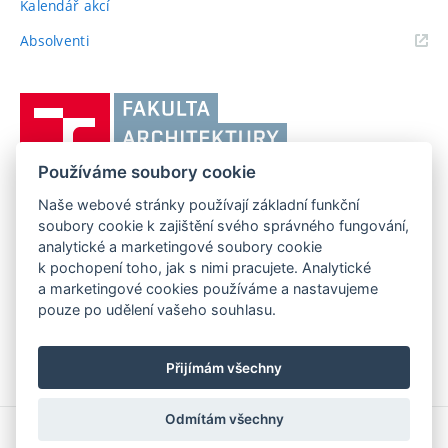
Kalendář akcí
(externí
Absolventi
odkaz)
Vysoké
učení
technické
Používáme soubory cookie
v
Brně,
Naše webové stránky používají základní funkční
FAKULTA ARCHITEKTURY VUT V BRNĚ
soubory cookie k zajištění svého správného fungování,
Fakulta
Poříčí 273/5, 639 00 Brno
www.fa.vutbr.cz
analytické a marketingové soubory cookie
architektury
k pochopení toho, jak s nimi pracujete. Analytické
Telefon: 54114 6600
info@fa.vutbr.cz
a marketingové cookies používáme a nastavujeme
pouze po udělení vašeho souhlasu.
Přijímám všechny
Odmítám všechny
Copyright © 2026 VUT v Brně