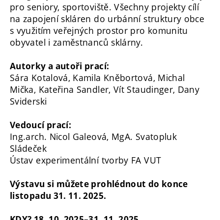
pro seniory, sportoviště. Všechny projekty cílí
na zapojení skláren do urbánní struktury obce
s využitím veřejných prostor pro komunitu
obyvatel i zaměstnanců sklárny.
Autorky a autoři prací:
Sára Kotalová, Kamila Kněbortová, Michal
Mička, Kateřina Sandler, Vít Staudinger, Dany
Sviderski
Vedoucí prací:
Ing.arch. Nicol Galeová, MgA. Svatopluk
Sládeček
Ústav experimentální tvorby FA VUT
Výstavu si můžete prohlédnout do konce
listopadu 31. 11. 2025.
KDY? 18. 10. 2025–31. 11. 2025