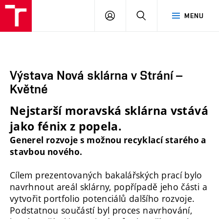
FA
PŘIHLÁSIT
HLEDAT
MENU
VUT
SE
Výstava Nová sklárna v Strání –
Květné
Nejstarší moravská sklárna vstává
jako fénix z popela.
Generel rozvoje s možnou recyklací starého a
stavbou nového.
Cílem prezentovaných bakalářských prací bylo
navrhnout areál sklárny, popřípadě jeho části a
vytvořit portfolio potenciálů dalšího rozvoje.
Podstatnou součástí byl proces navrhování,