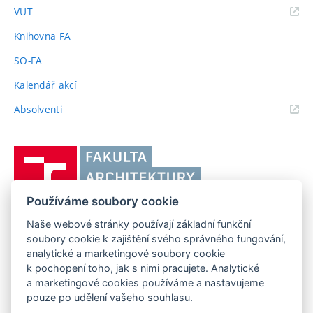
(externí
VUT
odkaz)
Knihovna FA
SO-FA
Kalendář akcí
(externí
Absolventi
odkaz)
Vysoké
učení
technické
Používáme soubory cookie
v
Brně,
Naše webové stránky používají základní funkční
FAKULTA ARCHITEKTURY VUT V BRNĚ
soubory cookie k zajištění svého správného fungování,
Fakulta
Poříčí 273/5, 639 00 Brno
www.fa.vutbr.cz
analytické a marketingové soubory cookie
architektury
k pochopení toho, jak s nimi pracujete. Analytické
Telefon: 54114 6600
info@fa.vutbr.cz
a marketingové cookies používáme a nastavujeme
pouze po udělení vašeho souhlasu.