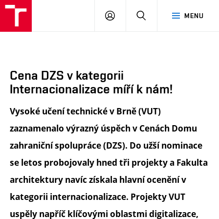
FA
PŘIHLÁSIT
HLEDAT
MENU
VUT
SE
Cena DZS v kategorii
Internacionalizace míří k nám!
Vysoké učení technické v Brně (VUT)
zaznamenalo výrazný úspěch v Cenách Domu
zahraniční spolupráce (DZS). Do užší nominace
se letos probojovaly hned tři projekty a Fakulta
architektury navíc získala hlavní ocenění v
kategorii internacionalizace. Projekty VUT
uspěly napříč klíčovými oblastmi digitalizace,