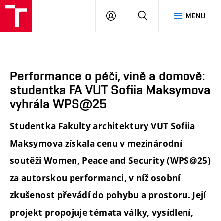
FA
PŘIHLÁSIT
HLEDAT
MENU
VUT
SE
Performance o péči, vině a domově:
studentka FA VUT Sofiia Maksymova
vyhrála WPS@25
Studentka Fakulty architektury VUT Sofiia
Maksymova získala cenu v mezinárodní
soutěži Women, Peace and Security (WPS@25)
za autorskou performanci, v níž osobní
zkušenost převádí do pohybu a prostoru. Její
projekt propojuje témata války, vysídlení,