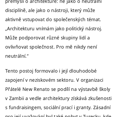
přemýšlí o architektuře: ne jako o neutrální
disciplíně, ale jako o nástroji, který může
aktivně vstupovat do společenských témat.
„Architekturu vnímám jako politický nástroj.
Může podporovat různé skupiny lidí a
ovlivňovat společnost. Pro mě nikdy není
neutrální.“
Tento postoj formovalo i její dlouhodobé
zapojení v neziskovém sektoru. V organizaci
Přátelé New Renato se podílí na výstavbě školy
v Zambii a vedle architektury získává zkušenosti
s fundraisingem, sociální prací i granty. Zásadní
pro její uvažování byl také pobyt v Turecku, kde