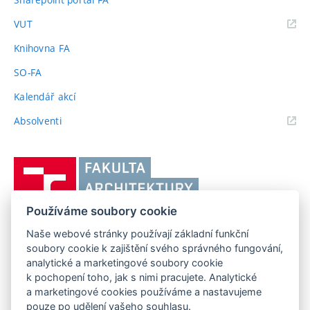
(externí
VUT
odkaz)
Knihovna FA
SO-FA
Kalendář akcí
(externí
Absolventi
odkaz)
Vysoké
učení
technické
Používáme soubory cookie
v
Brně,
Naše webové stránky používají základní funkční
FAKULTA ARCHITEKTURY VUT V BRNĚ
soubory cookie k zajištění svého správného fungování,
Fakulta
Poříčí 273/5, 639 00 Brno
analytické a marketingové soubory cookie
www.fa.vutbr.cz
architektury
k pochopení toho, jak s nimi pracujete. Analytické
Telefon: 54114 6600
info@fa.vutbr.cz
a marketingové cookies používáme a nastavujeme
pouze po udělení vašeho souhlasu.