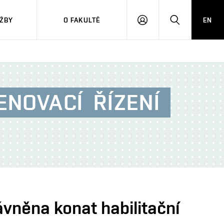
ŽBY
O FAKULTĚ
EN
PŘIHLÁSIT
HLEDAT
SE
ENOVACÍ
ŘÍZENÍ
ávněna konat habilitační