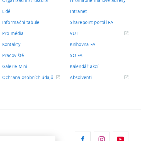
Organizační struktura
Hromadné mailové adresy
Lidé
Intranet
Informační tabule
Sharepoint portál FA
(externí
Pro média
VUT
odkaz)
Kontakty
Knihovna FA
Pracoviště
SO-FA
Galerie Mini
Kalendář akcí
(externí
Ochrana osobních údajů
Absolventi
odkaz)