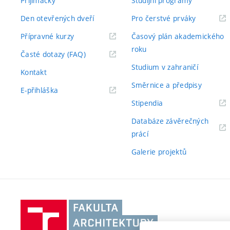
Přijímačky
Studijní programy
Den otevřených dveří
Pro čerstvé prváky
Přípravné kurzy
Časový plán akademického
roku
Časté dotazy (FAQ)
Studium v zahraničí
Kontakt
Směrnice a předpisy
E-přihláška
Stipendia
Databáze závěrečných
prácí
Galerie projektů
Vysoké
učení