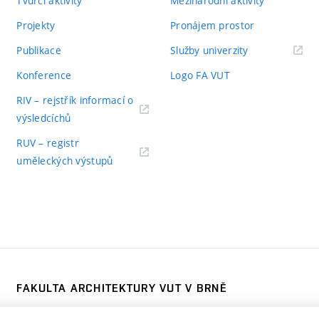
Tvůrčí aktivity
Mezinárodní aktivity
Projekty
Pronájem prostor
Publikace
Služby univerzity
Konference
Logo FA VUT
RIV – rejstřík informací o
výsledcíchů
RUV – registr
uměleckých výstupů
FAKULTA ARCHITEKTURY VUT V BRNĚ
Poříčí 273/5, 639 00 Brno
www.fa.vutbr.cz