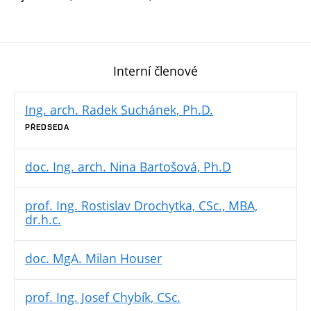
Interní členové
Ing. arch. Radek Suchánek, Ph.D.
PŘEDSEDA
doc. Ing. arch. Nina Bartošová, Ph.D
prof. Ing. Rostislav Drochytka, CSc., MBA,
dr.h.c.
doc. MgA. Milan Houser
prof. Ing. Josef Chybík, CSc.