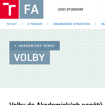
CHCI STUDOVAT
FA VUT
O FAKULTĚ
ORGANIZAČNÍ STRUKTURA
AK
AKADEMICKÝ SENÁT
VOLBY
Volby do Akademických senátů