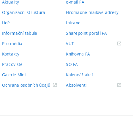
Aktuality
e-mail FA
Organizační struktura
Hromadné mailové adresy
Lidé
Intranet
Informační tabule
Sharepoint portál FA
(externí
Pro média
VUT
odkaz)
Kontakty
Knihovna FA
Pracoviště
SO-FA
Galerie Mini
Kalendář akcí
(externí
Ochrana osobních údajů
Absolventi
odkaz)