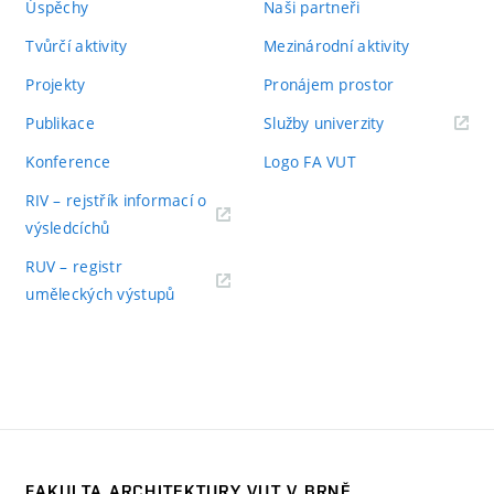
Úspěchy
Naši partneři
Tvůrčí aktivity
Mezinárodní aktivity
Projekty
Pronájem prostor
Publikace
Služby univerzity
Konference
Logo FA VUT
RIV – rejstřík informací o
výsledcíchů
RUV – registr
uměleckých výstupů
FAKULTA ARCHITEKTURY VUT V BRNĚ