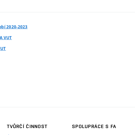
obí 2020-2023
FA VUT
VUT
TVŮRČÍ ČINNOST
SPOLUPRÁCE S FA