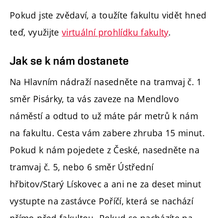
Pokud jste zvědaví, a toužíte fakultu vidět hned
teď, využijte
virtuální prohlídku fakulty
.
Jak se k nám dostanete
Na Hlavním nádraží nasedněte na tramvaj č. 1
směr Pisárky, ta vás zaveze na Mendlovo
náměstí a odtud to už máte pár metrů k nám
na fakultu. Cesta vám zabere zhruba 15 minut.
Pokud k nám pojedete z České, nasedněte na
tramvaj č. 5, nebo 6 směr Ústřední
hřbitov/Starý Lískovec a ani ne za deset minut
vystupte na zastávce Poříčí, která se nachází
přímo před fakultou. Pokud se nacházíte na