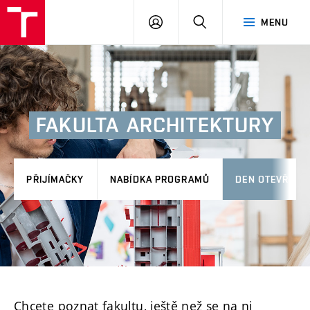
FA
PŘIHLÁSIT
HLEDAT
MENU
VUT
SE
FAKULTA
ARCHITEKTURY
PŘIJÍMAČKY
NABÍDKA PROGRAMŮ
DEN OTEVŘENÝ
Chcete poznat fakultu, ještě než se na ni