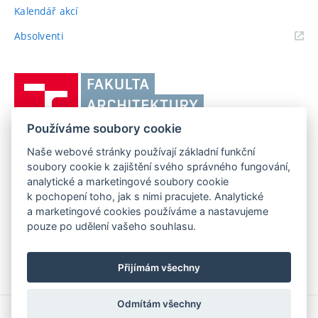
Kalendář akcí
(externí
Absolventi
odkaz)
Vysoké
učení
technické
Používáme soubory cookie
v
Brně,
Naše webové stránky používají základní funkční
FAKULTA ARCHITEKTURY VUT V BRNĚ
soubory cookie k zajištění svého správného fungování,
Fakulta
Poříčí 273/5, 639 00 Brno
www.fa.vutbr.cz
analytické a marketingové soubory cookie
architektury
k pochopení toho, jak s nimi pracujete. Analytické
Telefon: 54114 6600
info@fa.vutbr.cz
a marketingové cookies používáme a nastavujeme
pouze po udělení vašeho souhlasu.
Přijímám všechny
Odmítám všechny
Copyright © 2026 VUT v Brně