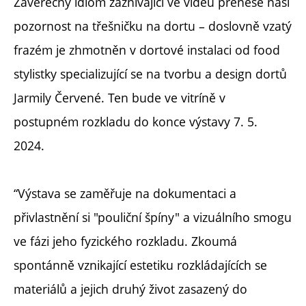
Závěrečný idiom zaznívající ve videu přenese naši
pozornost na třešničku na dortu – doslovně vzatý
frazém je zhmotněn v dortové instalaci od food
stylistky specializující se na tvorbu a design dortů
Jarmily Červené. Ten bude ve vitríně v
postupném rozkladu do konce výstavy 7. 5.
2024.
“Výstava se zaměřuje na dokumentaci a
přivlastnění si "pouliční špíny" a vizuálního smogu
ve fázi jeho fyzického rozkladu. Zkoumá
spontánně vznikající estetiku rozkládajících se
materiálů a jejich druhý život zasazený do