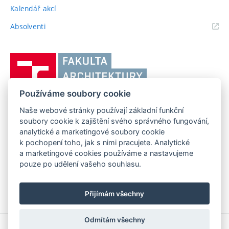
Kalendář akcí
(externí
Absolventi
odkaz)
Vysoké
učení
technické
Používáme soubory cookie
v
Brně,
Naše webové stránky používají základní funkční
FAKULTA ARCHITEKTURY VUT V BRNĚ
soubory cookie k zajištění svého správného fungování,
Fakulta
Poříčí 273/5, 639 00 Brno
www.fa.vutbr.cz
analytické a marketingové soubory cookie
architektury
k pochopení toho, jak s nimi pracujete. Analytické
Telefon: 54114 6600
info@fa.vutbr.cz
a marketingové cookies používáme a nastavujeme
pouze po udělení vašeho souhlasu.
Přijímám všechny
Odmítám všechny
Copyright © 2026 VUT v Brně