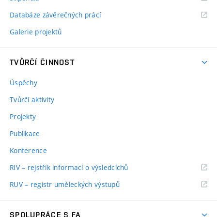
Databáze závěrečných prácí
Galerie projektů
TVŮRČÍ ČINNOST
Úspěchy
Tvůrčí aktivity
Projekty
Publikace
Konference
RIV – rejstřík informací o výsledcíchů
RUV – registr uměleckých výstupů
SPOLUPRÁCE S FA