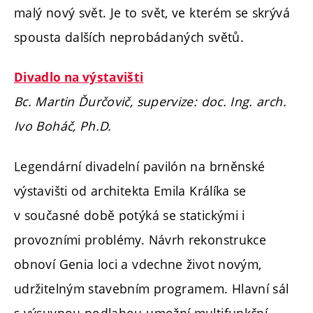
malý nový svět. Je to svět, ve kterém se skrývá
spousta dalších neprobádaných světů.
Divadlo na výstavišti
Bc. Martin Ďurčovič, supervize: doc. Ing. arch.
Ivo Boháč, Ph.D.
Legendární divadelní pavilón na brněnské
výstavišti od architekta Emila Králíka se
v současné době potýká se statickými i
provozními problémy. Návrh rekonstrukce
obnoví Genia loci a vdechne život novým,
udržitelným stavebním programem. Hlavní sál
s výsuvnou podlahou umožní multifunkční