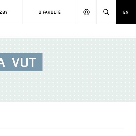
ŽBY
O FAKULTĚ
EN
PŘIHLÁSIT
HLEDAT
SE
A
VUT