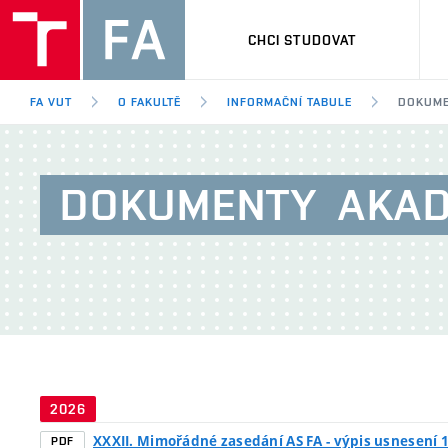
CHCI STUDOVAT
FA VUT
O FAKULTĚ
INFORMAČNÍ TABULE
DOKUME
DOKUMENTY
AKAD
2026
XXXII. Mimořádné zasedání AS FA - výpis usnesení 
PDF